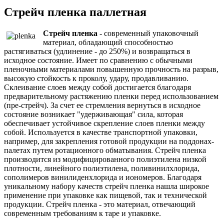
Стрейч пленка паллетная
Стрейч пленка
- современный упаковочный
материал, обладающий способностью
растягиваться (удлинение - до 250%) и возвращаться в
исходное состояние. Имеет по сравнению с обычными
пленочными материалами повышенную прочность на разрыв,
высокую стойкость к проколу, удару, продавливанию.
Склеивание слоев между собой достигается благодаря
предварительному растяжению пленки перед использованием
(пре-стрейч). За счет ее стремления вернуться в исходное
состояние возникает "удерживающая" сила, которая
обеспечивает устойчивое скрепление слоев пленки между
собой. Используется в качестве транспортной упаковки,
например, для закрепления готовой продукции на поддонах-
палетах путем ротационного обматывания. Стрейч пленка
производится из модифицированного полиэтилена низкой
плотности, линейного полиэтилена, поливинилхлорида,
сополимеров винилиденхлорида и иономеров. Благодаря
уникальному набору качеств стрейч пленка нашла широкое
применение при упаковке как пищевой, так и технической
продукции. Стрейч пленка - это материал, отвечающий
современным требованиям к таре и упаковке.